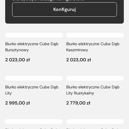
Nieklasyfikowane
Konfiguruj
Nieklasyfikowane pliki cookie, to pliki, które są w procesie
klasyfikowania, wraz z dostawcami poszczególnych
ciasteczek.
Biurko elektryczne Cube Dąb
Biurko elektryczne Cube Dąb
Odrzuć
Bursztynowy
Kaszmirowy
Zapisz moje preferencje
2 023,00
zł
2 023,00
zł
Akceptuj wszystko
Biurko elektryczne Cube Dąb
Biurko elektryczne Cube Dąb
Lity
Lity Rustykalny
2 995,00
zł
2 779,00
zł