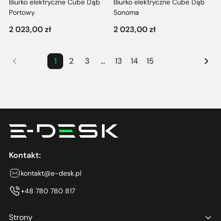
Biurko elektryczne Cube Dąb
Biurko elektryczne Cube Dąb
Portowy
Sonoma
2 023,00
zł
2 023,00
zł
1
2
3
…
13
14
15
Kontakt:
kontakt@e-desk.pl
+48 780 780 817
Strony